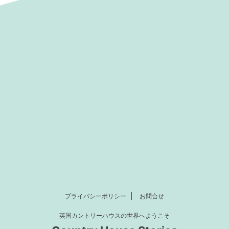
2025/9/13
20
選ぶ映画とドラマ：17世紀スチ
『ブリジャートン家』 シーズン4
のおすすめの作品：ポッドキ
ド！あらすじ&見どころ【Netfl
「英国ドラマタイム」
プロモーションを含んでいます Netflixド
スの歴史ドラマをもっと楽しむた
ジャートン家』は、19世紀初めのロンドン
ト
「英国ドラマタイム」の書き
で、その名を知られるブリジャートン子爵
ReadMore
ReadMore
 番組では、おすすめのドラマや映
きょうだいが、それぞれの愛と幸せを追い
ロケ地や時代背景など、さまざま
を描く大ヒットドラマ。原作はジュリア・
ています。 今回のテーマは時代で
ベストセラー・ヒストリー・ロマンス小説。 Ne
の2回目。17世紀スチュアート朝
最高視聴者数ドラマとも言われています。
のは、この2本の作品。 2018年の
シーズン1 は、ブリジャートン子爵家長女
お気に入り」。もう一つは、日本
子）ダフネと、ヘイスティング公爵サイモ
スタートするドラマ「メアリー&
でした。こちらは小説版でも1話目の「The 
プライバシーポリシー
お問合せ
殺者」 この時代についてものすご
And I」（日 ...
英国カントリーハウスの世界へようこそ