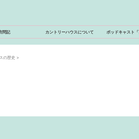
訪問記
カントリーハウスについて
ポッドキャスト「
スの歴史
>