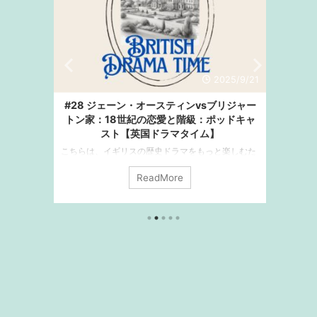
26/2/27
2025/9/21
完全ガイ
#28 ジェーン・オースティンvsブリジャー
#27
ix】
トン家：18世紀の恋愛と階級：ポッドキャ
用人た
スト【英国ドラマタイム】
ラマ『ブリ
社交界
こちらは、イギリスの歴史ドラマをもっと楽しむた
こちら
家の8人
めのポッドキャスト「英国ドラマタイム」の書き起
めのポ
ReadMore
求める姿
こし記事です。 番組では、おすすめのドラマや映画
こし記
クインの
の紹介、感想、ロケ地や時代背景など、さまざまな
の紹介
tflix
視点でお届けしています。 今日は、時代で選ぶ映画
視点で
 ドラマ・
とドラマ：18世紀ジョージアン時代です。 この時代
敷ドラ
（4番目の
を舞台にした、イギリスの作家ジェーン・オーステ
につい
ンの物語
ィンの不朽の名作たちと、アメリカの作家ジュリ
の中や
Duke
ア・クインの現代的なブリジャートンシリーズを紹
とあり
介します。 ジェーン・オースティンの作品は「自分
にきて
を偽らずに正直にあり続けること」というテー ...
から紐を