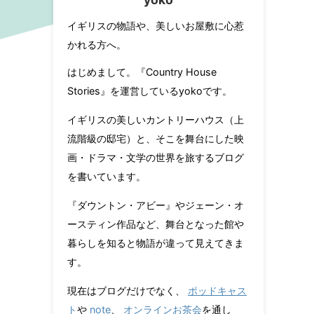
イギリスの物語や、美しいお屋敷に心惹
かれる方へ。
はじめまして。『Country House
Stories』を運営しているyokoです。
イギリスの美しいカントリーハウス（上
流階級の邸宅）と、そこを舞台にした映
画・ドラマ・文学の世界を旅するブログ
を書いています。
『ダウントン・アビー』やジェーン・オ
ースティン作品など、舞台となった館や
暮らしを知ると物語が違って見えてきま
す。
現在はブログだけでなく、
ポッドキャス
ト
や
note
、
オンラインお茶会
を通し