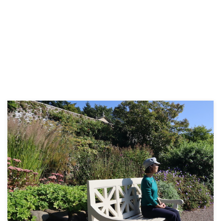
リスのコーンウォール州にある、
位が結構な頻度で登場します。
Lanhydrock（ランハイドリッ
王室を筆頭に貴族たちが領地の大
ク）という邸宅での朝のルーティ
部分を所有して、彼らが政治や文
ンを見てみましょう。 5時30
化を動かしていた時代が長く、今
分：キッチンのレンジを掃除し、
でも貴族制度が続いているからで
火をつけ、やかんでお湯を沸かす
す。 貴族構造や決まり事はとて
6時30分：朝食室の準備：暖炉の
も複雑なのですが、少し知ってお
網を掃除し、火をつけ、部屋のほ
くだけで本や映画などが俄然愉し
こりを取り、朝食用のテーブルク
めるようになります。 英国貴族
ロスを敷く。階段を掃除し、真鍮
制度の決まりごと 公爵、侯爵、
を磨く。15分間の休憩で祈りを捧
伯爵、子爵、男爵。 この5等爵の
げる。スタッフの朝食を用意し、
明確な序列がヨーロッパ各地の貴
後片付けをする。8時00分：お湯
族にも広がっていったのは、現在
を沸かして家族が洗 ...
のドイツにザクセン王朝のオ ...