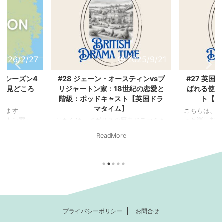
2026/2/27
2025/9/21
 シーズン4
#28 ジェーン・オースティンvsブ
#27 英
じ&見どころ
リジャートン家：18世紀の恋愛と
ばれる使用
】
階級：ポッドキャスト【英国ドラ
ト【英
マタイム】
います
こちらは、
ジャートン家』
っと楽しむ
こちらは、イギリスの歴史ドラマをも
ドン社交界で、
国ドラマタ
っと楽しむためのポッドキャスト「英
ReadMore
ャートン子爵
す。 番組で
国ドラマタイム」の書き起こし記事で
それぞれの愛
映画の紹介
す。 番組では、おすすめのドラマや
描く大ヒット
など、さま
映画の紹介、感想、ロケ地や時代背景
・クインのベ
ます。 今日
など、さまざまな視点でお届けしてい
・ロマンス小
ラマによく
ます。 今日は、時代で選ぶ映画とド
者数ドラマとも
けるベルにつ
ラマ：18世紀ジョージアン時代です。
マ・シーズン1
が食事をし
この時代を舞台にした、イギリスの作
家長女（4番
に、鈴がず
家ジェーン・オースティンの不朽の名
プライバシーポリシー
お問合せ
スティング公
とありません
作たちと、アメリカの作家ジュリア・