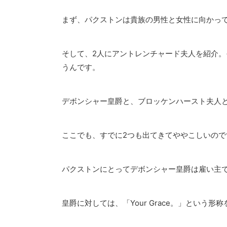
まず、パクストンは貴族の男性と女性に向かって、「You
そして、2人にアントレンチャード夫人を紹介。その後、「Duk
うんです。
デボンシャー皇爵と、ブロッケンハースト夫人
ここでも、すでに2つも出てきてややこしいので
パクストンにとってデボンシャー皇爵は雇い主
皇爵に対しては、「Your Grace。」という形