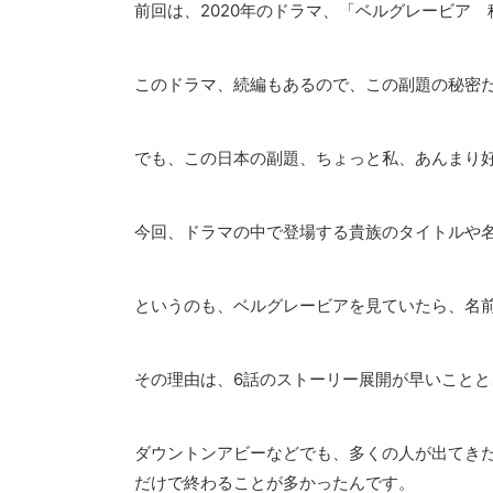
前回は、2020年のドラマ、「ベルグレービア
このドラマ、続編もあるので、この副題の秘密
2025/9/13
でも、この日本の副題、ちょっと私、あんまり
#25 時代で選ぶ映画とドラマ：17世紀スチ
『ブリジャー
ュアート朝時代のおすすめの作品：ポッドキ
ド！あらすじ
ャスト「英国ドラマタイム」
プロモーションを含
今回、ドラマの中で登場する貴族のタイトルや
こちらは、イギリスの歴史ドラマをもっと楽しむた
ジャートン家』は
めのポッドキャスト
「英国ドラマタイム」の書き
で、その名を知ら
ReadMore
起こし記事です。 番組では、おすすめのドラマや映
きょうだいが、そ
画の紹介、感想、ロケ地や時代背景など、さまざま
を描く大ヒットド
というのも、ベルグレービアを見ていたら、名
な視点でお届けしています。 今回のテーマは時代で
ベストセラー・ヒス
選ぶ映画とドラマの2回目。17世紀スチュアート朝
最高視聴者数ドラ
時代です 紹介するのは、この2本の作品。 2018年の
シーズン1 は、
その理由は、6話のストーリー展開が早いこと
映画「女王陛下のお気に入り」。もう一つは、日本
子）ダフネと、ヘ
で間も無く配信がスタートするドラマ「メアリー&
でした。こちらは小
ジョージ 王の暗殺者」 この時代についてものすご
And I」（日 ...
ダウントンアビーなどでも、多くの人が出てき
く簡単に言 ...
だけで終わることが多かったんです。