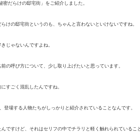
 秘密だらけの邸宅街」をご紹介しました。
だらけの邸宅街というのも、ちゃんと言わないといけないですね。
2026/2/27
2
好きじゃないんですよね。
トン家』 シーズン4完全ガイ
#28 ジェーン・オースティンvsブ
&見どころ【Netflix】
トン家：18世紀の恋愛と階級：ポ
スト【英国ドラマタイム】
んでいます Netflixドラマ『ブリ
名前の呼び方について、少し取り上げたいと思っています。
、19世紀初めのロンドン社交界
こちらは、イギリスの歴史ドラマをもっと
れるブリジャートン子爵家の8人
めのポッドキャスト「英国ドラマタイム」
ReadMore
ReadMore
れぞれの愛と幸せを追い求める姿
こし記事です。 番組では、おすすめのド
ラマ。原作はジュリア・クインの
の紹介、感想、ロケ地や時代背景など、さ
前にすごく混乱したんですね。
トリー・ロマンス小説。 Netflix
視点でお届けしています。 今日は、時代
マとも言われています。 ドラマ・
とドラマ：18世紀ジョージアン時代です。
ブリジャートン子爵家長女（4番目の
を舞台にした、イギリスの作家ジェーン・
と、登場する人物たちがしっかりと紹介されていることなんです。
イスティング公爵サイモンの物語
ィンの不朽の名作たちと、アメリカの作家
説版でも1話目の「The Duke
ア・クインの現代的なブリジャートンシリ
介します。 ジェーン・オースティンの作
たんですけど、それはセリフの中でチラリと軽く触れられているこ
を偽らずに正直にあり続けること」というテー