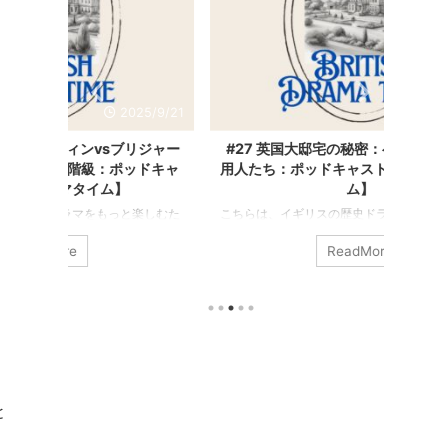
025/9/21
2025/9/21
リジャー
#27 英国大邸宅の秘密：ベルで呼ばれる使
#26
ッドキャ
用人たち：ポッドキャスト【英国ドラマタイ
ー！】
ム】
楽しむた
こちらは、イギリスの歴史ドラマをもっと楽しむた
こちら
の書き起
めのポッドキャスト「英国ドラマタイム」の書き起
めのポ
ReadMore
ラマや映画
こし記事です。 番組では、おすすめのドラマや映画
こし記
まざまな
の紹介、感想、ロケ地や時代背景など、さまざまな
の紹介
で選ぶ映画
視点でお届けしています。 今日は、イギリスのお屋
視点で
 この時代
敷ドラマによく登場する、使用人を呼びつけるベル
画公開
オーステ
について・・・ 使用人たちが食事をしたりする部屋
目。来年
ジュリ
の中や外の壁に、鈴がずらっと並んでいるの見たこ
の映画
ーズを紹
とありませんか？ 「朝起きたから着替えの準備にし
ン・ア
品は「自分
にきて」「お茶を持ってきて」 用事がある時に部屋
画です。
と
 ...
から紐を引っ張ると、部屋の名前が書いてる ...
を伝える