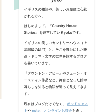
イギリスの物語や、美しいお屋敷に心惹
かれる方へ。
はじめまして。『Country House
Stories』を運営しているyokoです。
イギリスの美しいカントリーハウス（上
流階級の邸宅）と、そこを舞台にした映
画・ドラマ・文学の世界を旅するブログ
を書いています。
『ダウントン・アビー』やジェーン・オ
ースティン作品など、舞台となった館や
暮らしを知ると物語が違って見えてきま
す。
現在はブログだけでなく、
ポッドキャス
ト
や
note
、
オンラインお茶会
を通し