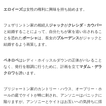
エロイーズ
は女性の権利に興味を持ち始めます。
フェザリントン家の相続人
ジャック
が
クレシダ・カウパー
と結婚することによって、自分たちが家を追い出されるこ
とを恐れた
ポーシャ
は、長女の
プルーデンス
がジャックと
結婚するよう画策します。
ペネロペ
はレディ・ホイッスルダウンの正体がバレること
なく、発行を順調に行うために、計画を立て
マダム・デラ
クロワ
を誘います。
ブリジャートン家のカントリー・ハウス、オーブリー・ホ
ールの庭でケイトが蜂に刺され、アンソニーはパニックに
陥りますが。アンソニーとケイトはお互いへの気持ちに揺