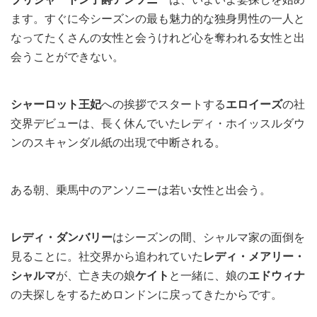
ます。すぐに今シーズンの最も魅力的な独身男性の一人と
なってたくさんの女性と会うけれど心を奪われる女性と出
会うことができない。
シャーロット王妃
への挨拶でスタートする
エロイーズ
の社
交界デビューは、長く休んでいたレディ・ホイッスルダウ
ンのスキャンダル紙の出現で中断される。
ある朝、乗馬中のアンソニーは若い女性と出会う。
レディ・ダンバリー
はシーズンの間、シャルマ家の面倒を
見ることに。社交界から追われていた
レディ・メアリー・
シャルマ
が、亡き夫の娘
ケイト
と一緒に、娘の
エドウィナ
の夫探しをするためロンドンに戻ってきたからです。