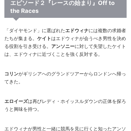
エピソード２『レースの始まり』Off to
the Races
「ダイヤモンド」に選ばれた
エドウィナ
には複数の求婚者
たちが集まる。
ケイト
はエドウィナが会うべき男性を決め
る役割を引き受ける。
アンソニー
に対して失望したケイト
は、エドウィナに近づくことを強く反対する。
コリン
がギリシアへのグランドツアーからロンドンへ帰っ
てきた。
エロイーズ
は再びレディ・ホイッスルダウンの正体を探ろ
うと興味を持つ。
エドウィナが男性と一緒に競馬を見に行くと知ったアンソ