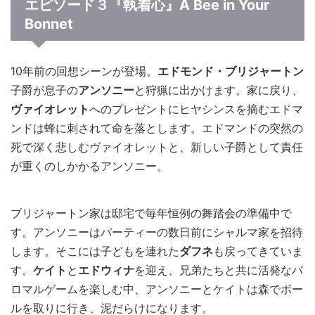
エピソード３『執着心』A Bee in Your
Bonnet
10年前の回想シーンが登場。
エドモンド・ブリジャートン
子爵が息子の
アンソニー
と狩猟に出かけます。家に戻り、
ヴァイオレット
へのプレゼントにヒヤシンスを摘むエドマ
ンドは蜂に刺されて命を落とします。エドマンドの突然の
死で深く悲しむヴァイオレットと、新しい子爵として責任
が重くのしかかるアンソニー。
ブリジャートン家は邸宅で毎年恒例の舞踏会の準備中で
す。アンソニーはパーティーの数日前にシャルマ家を招待
します。そこには子どもを連れた
ダフネ
も戻ってきていま
す。
ケイト
と
エドウィナ
を迎え、兄弟たちと共に活発なパ
ロマルゲームを楽しむ中、アンソニーとケイトは森でボー
ルを取りに行き、泥だらけになります。