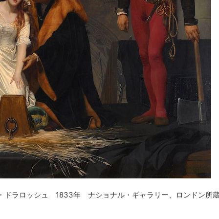
2026/2/27
2
トン家』 シーズン4完全ガイ
#28 ジェーン・オースティンvsブ
&見どころ【Netflix】
トン家：18世紀の恋愛と階級：ポ
スト【英国ドラマタイム】
んでいます Netflixドラマ『ブリ
、19世紀初めのロンドン社交界
こちらは、イギリスの歴史ドラマをもっと
れるブリジャートン子爵家の8人
めのポッドキャスト「英国ドラマタイム」
ReadMore
ReadMore
れぞれの愛と幸せを追い求める姿
こし記事です。 番組では、おすすめのド
ラマ。原作はジュリア・クインの
の紹介、感想、ロケ地や時代背景など、さ
トリー・ロマンス小説。 Netflix
視点でお届けしています。 今日は、時代
マとも言われています。 ドラマ・
とドラマ：18世紀ジョージアン時代です。
ブリジャートン子爵家長女（4番目の
を舞台にした、イギリスの作家ジェーン・
イスティング公爵サイモンの物語
ィンの不朽の名作たちと、アメリカの作家
説版でも1話目の「The Duke
ア・クインの現代的なブリジャートンシリ
介します。 ジェーン・オースティンの作
ドラロッシュ 1833年 ナショナル・ギャラリー、ロンドン所
を偽らずに正直にあり続けること」というテー