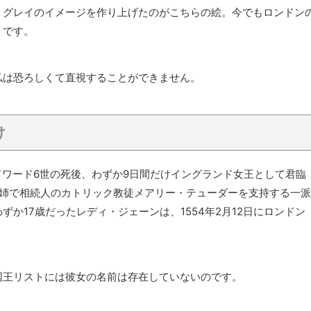
・グレイのイメージを作り上げたのがこちらの絵。今でもロンドン
うです。
私は恐ろしくて直視することができません。
け
エドワード6世の死後、わずか9日間だけイングランド女王として君臨
母姉で相続人のカトリック教徒メアリー・テューダーを支持する一派
か17歳だったレディ・ジェーンは、1554年2月12日にロンドン
国王リストには彼女の名前は存在していないのです。