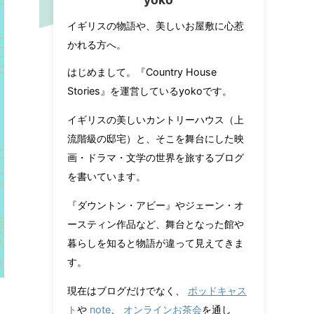
イギリスの物語や、美しいお屋敷に心惹
かれる方へ。
はじめまして。『Country House
Stories』を運営しているyokoです。
イギリスの美しいカントリーハウス（上
流階級の邸宅）と、そこを舞台にした映
画・ドラマ・文学の世界を旅するブログ
を書いています。
『ダウントン・アビー』やジェーン・オ
ースティン作品など、舞台となった館や
暮らしを知ると物語が違って見えてきま
す。
現在はブログだけでなく、
ポッドキャス
ト
や
note
、
オンラインお茶会
を通し