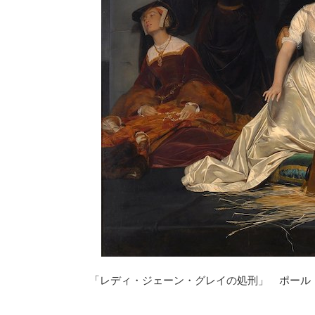
2025/9/13
#25 時代で選ぶ映画とドラマ：17世紀スチ
『ブリジャー
ュアート朝時代のおすすめの作品：ポッドキ
ド！あらすじ
ャスト「英国ドラマタイム」
プロモーションを含
こちらは、イギリスの歴史ドラマをもっと楽しむた
ジャートン家』は
めのポッドキャスト
「英国ドラマタイム」の書き
で、その名を知ら
ReadMore
起こし記事です。 番組では、おすすめのドラマや映
きょうだいが、そ
画の紹介、感想、ロケ地や時代背景など、さまざま
を描く大ヒットド
な視点でお届けしています。 今回のテーマは時代で
ベストセラー・ヒス
選ぶ映画とドラマの2回目。17世紀スチュアート朝
最高視聴者数ドラ
時代です 紹介するのは、この2本の作品。 2018年の
シーズン1 は、
映画「女王陛下のお気に入り」。もう一つは、日本
子）ダフネと、ヘ
で間も無く配信がスタートするドラマ「メアリー&
でした。こちらは小
ジョージ 王の暗殺者」 この時代についてものすご
And I」（日 ...
「レディ・ジェーン・グレイの処刑」 ポール・
く簡単に言 ...