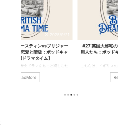
025/9/21
2025/9/21
リジャー
#27 英国大邸宅の秘密：ベルで呼ばれる使
#26
ッドキャ
用人たち：ポッドキャスト【英国ドラマタイ
ー！】
ム】
楽しむた
こちらは、イギリスの歴史ドラマをもっと楽しむた
こちら
の書き起
めのポッドキャスト「英国ドラマタイム」の書き起
めのポ
ReadMore
ラマや映画
こし記事です。 番組では、おすすめのドラマや映画
こし記
まざまな
の紹介、感想、ロケ地や時代背景など、さまざまな
の紹介
で選ぶ映画
視点でお届けしています。 今日は、イギリスのお屋
視点で
 この時代
敷ドラマによく登場する、使用人を呼びつけるベル
画公開
オーステ
について・・・ 使用人たちが食事をしたりする部屋
目。来年
ジュリ
の中や外の壁に、鈴がずらっと並んでいるの見たこ
の映画
ーズを紹
とありませんか？ 「朝起きたから着替えの準備にし
ン・ア
品は「自分
にきて」「お茶を持ってきて」 用事がある時に部屋
画です。
蔵
 ...
から紐を引っ張ると、部屋の名前が書いてる ...
を伝える