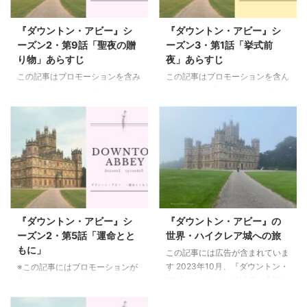
『ダウントン・アビー』シ
『ダウントン・アビー』シ
ーズン2・第9話「聖夜の贈
ーズン3・第1話「挙式前
り物」あらすじ
夜」あらすじ
この記事はプロモーションを含み
この記事はプロモーションを含ん
ます 『ダウントン・アビー』シ
でいます。 『ダウントン・アビ
ーズン2・第9話「聖夜の贈り
ー』シーズン3・第1話「挙式前
物」あらすじと見どころです。
夜」のあらすじです。第1話で
マシューとメアリーがついに試練
は、メアリーとマシューの結婚式
を乗り越えて一緒になります。聖
の準備が着々と進んでいるところ
夜の贈り物というのにふさわしい
からスタートします。 シーズン
素敵な最後なのですが、ベイツの
３では、これらの話も進んでいき
裁判がありダウントンの中に衝撃
ながら新しい登場人物も加わって
が走ります。 見どころではマシ
いきます。では第1話のあらすじ
ューとメアリーのこれまでを振り
と、チェックしておきたいポイン
『ダウントン・アビー』シ
『ダウントン・アビー』の
返るようなプロポーズまでの言葉
トとしてセリフで登場するしきた
ーズン2・第5話「運命とと
世界・ハイクレア城への旅
を楽しみましょう。そして、久し
りや人物の関係性について、そし
もに」
この記事には広告が含まれていま
ぶりに登場したストララン卿の素
て見どころとして”シバの女王”に
す 2023年10月、『ダウントン・
※この記事にはプロモーションが
敵なお屋敷についてもご紹介して
ついてご紹介します。ぜひ最後ま
アビー』にはまって以来、念願だ
含まれています 『ダウントン・
います。 これまでのあらすじ シ
で読んでくださいね。 これまで
ったハイクレア城についに行って
アビー』シーズン2・第5話「運
ーズン１第1話「嵐の予感」第2 ...
のあらすじ シーズン１第1話「 ...