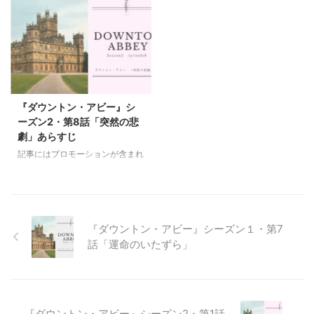
きました。これまで色々なカント
命とともに」のあらすじや見どこ
リー・ハウスを巡ってきました
ろです。 この回では負傷したマ
が、ハイクレア城は少し特別で
シューとウィリアムがダウント
す。 それは、ハイクレア城で繰
ン・アビーに戻ってくることを中
り広げられている『ダウントン・
心に話が進みます。2人を取り巻
アビー』の世界をドラマ、映画で
く人間関係に悲しみが積み重なっ
何度も見ていること。現実世界の
ていきます。見どころでは、ヴァ
ハイクレア城、そして架空世界の
イオレットの行動力とウィリアム
『ダウントン・アビー』シ
ダウントン・アビー。その二つを
の愛についてをご紹介。そしてさ
ーズン2・第8話「突然の悲
同時に体験できるからです。 私
りげなく発せられるセリフから当
劇」あらすじ
はただダウントンアビーが好き！
時の社会状況についても深堀して
記事にはプロモーションが含まれ
というファンとしてではなく、こ
います。ぜひ最後まで読んでくだ
ています ダウントン・アビー』
んなに強烈なイメージを定着さ ...
さいね！ これまでのあらすじ シ
シーズン２の第8話「突然の悲
ーズン１第1話「嵐の予感」第2 ...
劇」のあらすじと見どころです。
次はまた何が起こるのか？と気に
なるタイトルですが、結婚に向け
『ダウントン・アビー』シーズン１・第7
た準備を進めているマシューとラ
話「運命のいたずら」
ヴィニア、そしてベイツとアンナ
に辛い試練が襲います。 見どこ
ろでは、ダウントンのディナーの
メニュや決まり事について書いて
います。美味しそうで豪華な３コ
『ダウントン・アビー』シーズン2・第1話