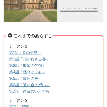
これまでのあらすじ
シーズン１
第1話「嵐の予感」
第2話「招かれざる客」
第3話「欲望の代償」
第4話「移りゆく心」
第5話「嫉妬の炎」
第6話「通い合う想い」
第7話「運命のいたずら」
シーズン２
第1話「開戦」