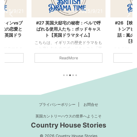
2025/9/21
2025/9/21
スティンvsブ
#27 英国大邸宅の秘密：ベルで呼
#26 【
世紀の恋愛と
ばれる使用人たち：ポッドキャス
トンアビ
ト【英国ドラ
ト【英国ドラマタイム】
話：嵐の
】
【英
こちらは、イギリスの歴史ドラマをも
っと楽しむためのポッドキャスト「英
史ドラマをも
こちらは、
国ドラマタイム」の書き起こし記事で
キャスト「英
っと楽しむ
ReadMore
す。 番組では、おすすめのドラマや
起こし記事で
国ドラマタ
映画の紹介、感想、ロケ地や時代背景
めのドラマや
す。 番組で
など、さまざまな視点でお届けしてい
地や時代背景
映画の紹介
ます。 今日は、イギリスのお屋敷ド
お届けしてい
など、さま
ラマによく登場する、使用人を呼びつ
選ぶ映画とド
ます。 今日
けるベルについて・・・ 使用人たち
アン時代です。
開までずっ
が食事をしたりする部屋の中や外の壁
イギリスの作
第1回目。来
に、鈴がずらっと並んでいるの見たこ
ンの不朽の名
るダウント
プライバシーポリシー
お問合せ
とありませんか？ 「朝起きたから着
家ジュリア・
開されるま
替えの準備にしにきて」「お茶を持っ
ャートンシリ
アビー」を1
英国カントリーハウスの世界へようこそ
てきて」 用事がある時に部屋から紐
ェーン・オー
という企画で
Country House Stories
を引っ張ると、部屋の名前が書いてる
を偽らずに正
ック号沈没
...
テー ...
ス信号から始
© 2026 Country House Stories