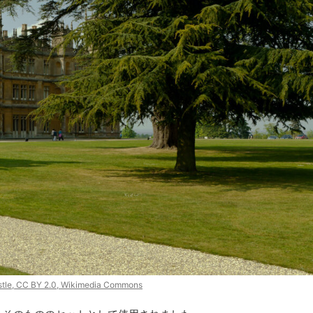
2026/2/27
ャートン家』 シーズン4完全ガイ
#28 ジェーン・オースティン
らすじ&見どころ【Netflix】
トン家：18世紀の恋愛と階
スト【英国ドラマタ
ンを含んでいます Netflixドラマ『ブリ
家』は、19世紀初めのロンドン社交界
こちらは、イギリスの歴史ドラマを
を知られるブリジャートン子爵家の8人
めのポッドキャスト「英国ドラマタ
ReadMore
ReadMore
が、それぞれの愛と幸せを追い求める姿
こし記事です。 番組では、おすす
ットドラマ。原作はジュリア・クインの
の紹介、感想、ロケ地や時代背景な
・ヒストリー・ロマンス小説。 Netflix
視点でお届けしています。 今日は
数ドラマとも言われています。 ドラマ・
とドラマ：18世紀ジョージアン時代
 は、ブリジャートン子爵家長女（4番目の
を舞台にした、イギリスの作家ジェ
と、ヘイスティング公爵サイモンの物語
ィンの不朽の名作たちと、アメリカ
らは小説版でも1話目の「The Duke
ア・クインの現代的なブリジャート
...
介します。 ジェーン・オースティ
stle, CC BY 2.0, Wikimedia Commons
を偽らずに正直にあり続けること」とい