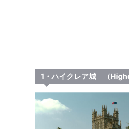
1・ハイクレア城 （Highcle