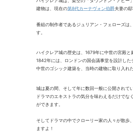
ハイクレア城は、架空の「ダウントン・アビー
建物は、現在の
第8代カーナヴォン伯爵
夫妻の邸
番組の制作者であるジュリアン・フェローズは
す。
ハイクレア城の歴史は、1679年に中世の宮殿
1842年には、ロンドンの国会議事堂を設計し
中世のゴシック建築を、当時の建物に取り入れ
城は夏の間、そして年に数回一般に公開されて
ドラマのエキストラの気分を味わえるだけでな
ができます。
そしてドラマの中でクローリー家の人々が散歩
ますよ！