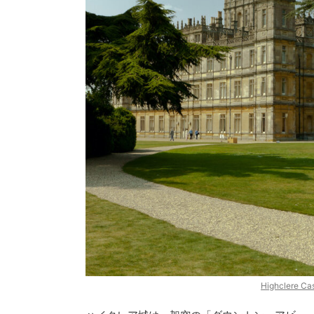
2025/9/13
#25 時代で選ぶ映画とドラマ：17世紀スチ
『ブリジ
ュアート朝時代のおすすめの作品：ポッドキ
ド！あ
ャスト「英国ドラマタイム」
プロモーショ
こちらは、イギリスの歴史ドラマをもっと楽しむた
ジャートン
めのポッドキャスト
「英国ドラマタイム」の書き
で、その名
ReadMore
起こし記事です。 番組では、おすすめのドラマや映
きょうだい
画の紹介、感想、ロケ地や時代背景など、さまざま
を描く大ヒ
な視点でお届けしています。 今回のテーマは時代で
ベストセラー
選ぶ映画とドラマの2回目。17世紀スチュアート朝
最高視聴者
時代です 紹介するのは、この2本の作品。 2018年の
シーズン1
映画「女王陛下のお気に入り」。もう一つは、日本
子）ダフネ
で間も無く配信がスタートするドラマ「メアリー&
でした。こち
ジョージ 王の暗殺者」 この時代についてものすご
And I」（日 
Highclere Ca
く簡単に言 ...