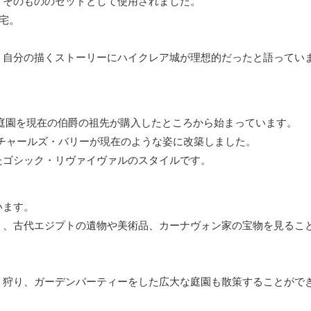
」そのもののセットとして使用されました。
宅。
、自分の描くストーリーにハイクレア城が理想的だったと語ってい
と庭園を現在の伯爵の祖先が購入したところから始まっています。
たチャールズ・バリーが現在のような姿に改築しました。
たゴシック・リヴァイヴァルのスタイルです。
います。
く、古代エジプトの遺物や美術品、カーナヴォン家の宝物を見るこ
、狩り、ガーデンパーティーをした広大な庭園も散策することがで