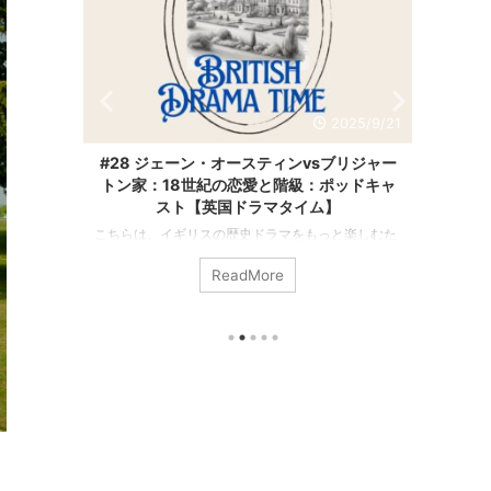
2025/9/21
2025/9/21
vsブリジャー
#27 英国大邸宅の秘密：ベルで呼ばれる使
級：ポッドキャ
用人たち：ポッドキャスト【英国ドラマタイ
イム】
ム】
もっと楽しむた
こちらは、イギリスの歴史ドラマをもっと楽しむた
イム」の書き起
めのポッドキャスト「英国ドラマタイム」の書き起
ReadMore
めのドラマや映画
こし記事です。 番組では、おすすめのドラマや映画
ど、さまざまな
の紹介、感想、ロケ地や時代背景など、さまざまな
、時代で選ぶ映画
視点でお届けしています。 今日は、イギリスのお屋
です。 この時代
敷ドラマによく登場する、使用人を呼びつけるベル
ーン・オーステ
について・・・ 使用人たちが食事をしたりする部屋
の作家ジュリ
の中や外の壁に、鈴がずらっと並んでいるの見たこ
ンシリーズを紹
とありませんか？ 「朝起きたから着替えの準備にし
ンの作品は「自分
にきて」「お茶を持ってきて」 用事がある時に部屋
うテー ...
から紐を引っ張ると、部屋の名前が書いてる ...