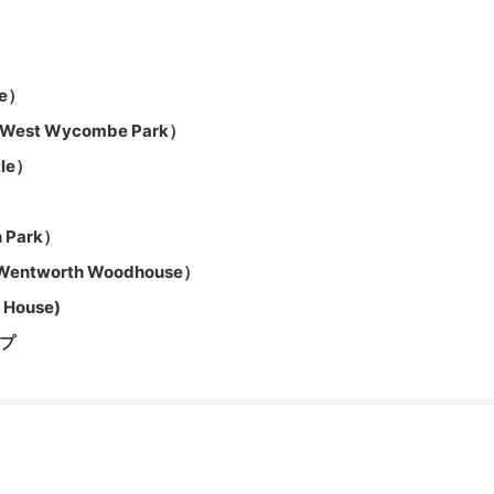
le）
 Wycombe Park）
le）
Park）
worth Woodhouse）
ouse)
プ